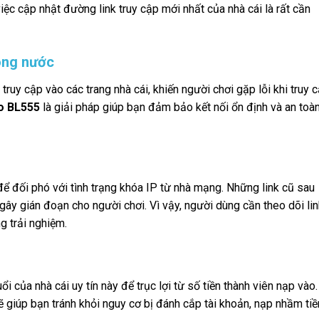
iệc cập nhật đường link truy cập mới nhất của nhà cái là rất cần
ong nước
ruy cập vào các trang nhà cái, khiến người chơi gặp lỗi khi truy 
ào BL555
là giải pháp giúp bạn đảm bảo kết nối ổn định và an toà
để đối phó với tình trạng khóa IP từ nhà mạng. Những link cũ sau
gây gián đoạn cho người chơi. Vì vậy, người dùng cần theo dõi li
g trải nghiệm.
ổi của nhà cái uy tín này để trục lợi từ số tiền thành viên nạp vào.
ẽ giúp bạn tránh khỏi nguy cơ bị đánh cắp tài khoản, nạp nhầm tiề