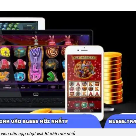
 viên cần cập nhật link BL555 mới nhất