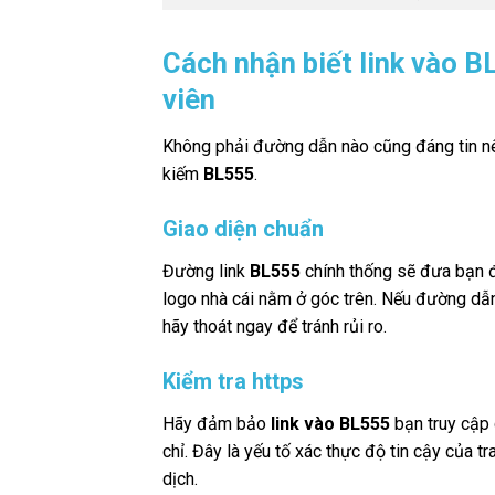
Cách nhận biết link vào B
viên
Không phải đường dẫn nào cũng đáng tin nên b
kiếm
BL555
.
Giao diện chuẩn
Đường link
BL555
chính thống sẽ đưa bạn đ
logo nhà cái nằm ở góc trên. Nếu đường dẫn
hãy thoát ngay để tránh rủi ro.
Kiểm tra https
Hãy đảm bảo
link vào BL555
bạn truy cập
chỉ. Đây là yếu tố xác thực độ tin cậy của 
dịch.