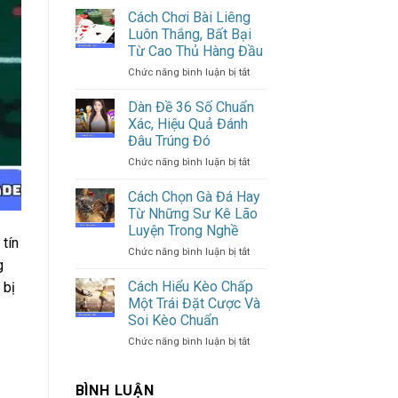
Gà
Cách Chơi Bài Liêng
Cựa
Luôn Thắng, Bất Bại
Dao
Từ Cao Thủ Hàng Đầu
–
ở
Chức năng bình luận bị tắt
Bộ
Cách
Môn
Chơi
Giải
Dàn Đề 36 Số Chuẩn
Bài
Trí
Xác, Hiệu Quả Đánh
Liêng
Gay
Đâu Trúng Đó
Luôn
Cấn,
ở
Chức năng bình luận bị tắt
Thắng,
Cược
Dàn
Bất
Là
Đề
Bại
Thắng
Cách Chọn Gà Đá Hay
36
Từ
Từ Những Sư Kê Lão
Số
Cao
Luyện Trong Nghề
Chuẩn
Thủ
 tín
ở
Chức năng bình luận bị tắt
Xác,
Hàng
g
Cách
Hiệu
Đầu
Chọn
Quả
Cách Hiểu Kèo Chấp
 bị
Gà
Đánh
Một Trái Đặt Cược Và
Đá
Đâu
Soi Kèo Chuẩn
Hay
Trúng
ở
Chức năng bình luận bị tắt
Từ
Đó
Cách
Những
Hiểu
Sư
Kèo
Kê
BÌNH LUẬN