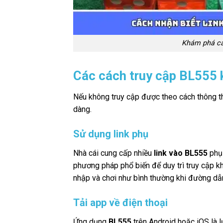
Khám phá các
Các cách truy cập BL555 k
Nếu không truy cập được theo cách thông t
dàng.
Sử dụng link phụ
Nhà cái cung cấp nhiều
link vào BL555
phụ 
phương pháp phổ biến để duy trì truy cập kh
nhập và chơi như bình thường khi đường dẫn
Tải app về điện thoại
Ứng dụng
BL555
trên Android hoặc iOS là l