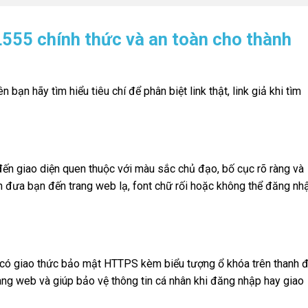
L555 chính thức và an toàn cho thành
ạn hãy tìm hiểu tiêu chí để phân biệt link thật, link giả khi tìm
ến giao diện quen thuộc với màu sắc chủ đạo, bố cục rõ ràng và
 đưa bạn đến trang web lạ, font chữ rối hoặc không thể đăng nh
 có giao thức bảo mật HTTPS kèm biểu tượng ổ khóa trên thanh đ
trang web và giúp bảo vệ thông tin cá nhân khi đăng nhập hay giao