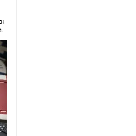
KH.
i.